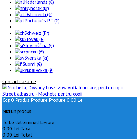
Nederlands (€)
Nynorsk (kr)
Österreich (€)
Português PT (€)
Schweiz (Fr)
Slovak (€)
Slovenščina (€)
српски (€)
Svenska (kr)
Suomi (€)
Українська (₴)
Contacteaza-ne
Coş
0
Produs
Produse
Produse
0,00 Lei
Nici un produs
To be determined
Livrare
0,00 Lei
Taxa
0,00 Lei
Total