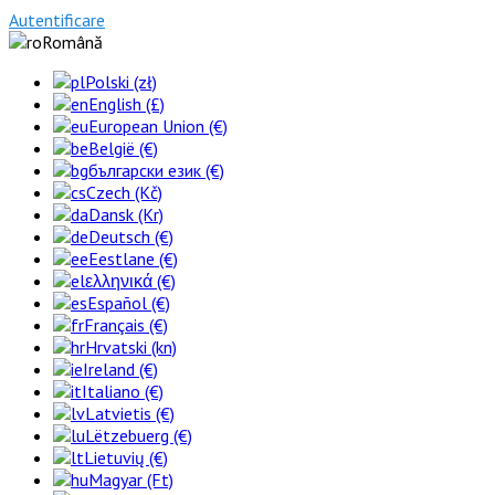
Autentificare
Română
Polski (zł)
English (£)
European Union (€)
België (€)
български език (€)
Czech (Kč)
Dansk (Kr)
Deutsch (€)
Eestlane (€)
ελληνικά (€)
Español (€)
Français (€)
Hrvatski (kn)
Ireland (€)
Italiano (€)
Latvietis (€)
Lëtzebuerg (€)
Lietuvių (€)
Magyar (Ft)