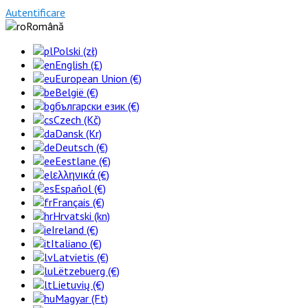
Autentificare
Română
Polski (zł)
English (£)
European Union (€)
België (€)
български език (€)
Czech (Kč)
Dansk (Kr)
Deutsch (€)
Eestlane (€)
ελληνικά (€)
Español (€)
Français (€)
Hrvatski (kn)
Ireland (€)
Italiano (€)
Latvietis (€)
Lëtzebuerg (€)
Lietuvių (€)
Magyar (Ft)