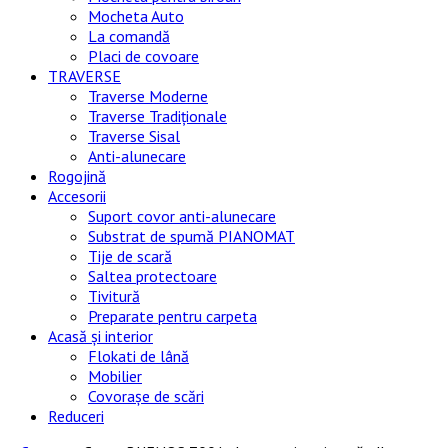
Mocheta Auto
La comandă
Placi de covoare
TRAVERSE
Traverse Moderne
Traverse Tradiționale
Traverse Sisal
Anti-alunecare
Rogojină
Accesorii
Suport covor anti-alunecare
Substrat de spumă PIANOMAT
Tije de scară
Saltea protectoare
Tivitură
Preparate pentru carpeta
Acasă și interior
Flokati de lână
Mobilier
Covorașe de scări
Reduceri