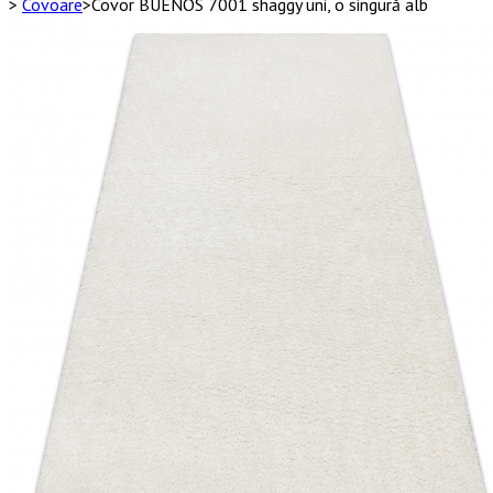
>
Covoare
>
Covor BUENOS 7001 shaggy uni, o singură alb