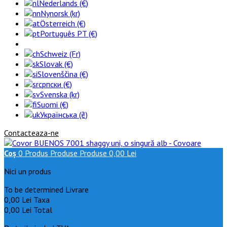
Nederlands (€)
Nynorsk (kr)
Österreich (€)
Português PT (€)
Schweiz (Fr)
Slovak (€)
Slovenščina (€)
српски (€)
Svenska (kr)
Suomi (€)
Українська (₴)
Contacteaza-ne
Coş
0
Produs
Produse
Produse
0,00 Lei
Nici un produs
To be determined
Livrare
0,00 Lei
Taxa
0,00 Lei
Total