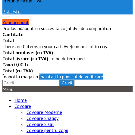
Prețurile includ TVA
Plăteşte
Your account
Produs adăugat cu succes la coşul dvs de cumpărături
Cantitate
Total
There are
0
items in your cart.
Aveţi un articol în coş.
Total produse: (cu TVA)
Total livrare (cu TVA)
To be determined
Taxa
0,00 Lei
Total (cu TVA)
Înapoi la magazin
Înaintaţi la punctul de verificare
Caută
Menu
Home
Covoare
Covoare Moderne
Covoare Shaggy
Covoare Sisal
Covoare pentru copii